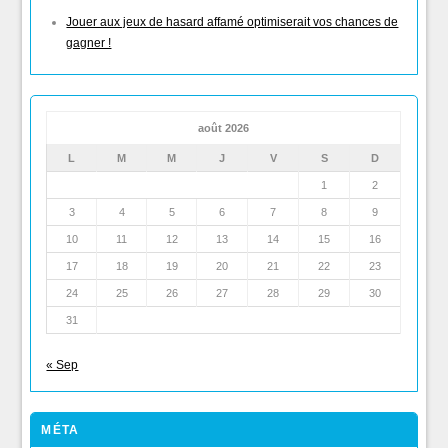
Jouer aux jeux de hasard affamé optimiserait vos chances de
gagner !
août 2026
L
M
M
J
V
S
D
1
2
3
4
5
6
7
8
9
10
11
12
13
14
15
16
17
18
19
20
21
22
23
24
25
26
27
28
29
30
31
« Sep
MÉTA