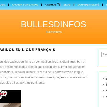
 JEU
CHOISIR SON CASINO
CASINOS
BLOG
CONFIDENTIALITÉ
BULLESDINFOS
Bullesdinfos
ASINOS EN LIGNE FRANÇAIS
liers des casinos en ligne en compétition, les uns étant aussi bon et
frant des bonus et des promotions particuliers attirant beaucoup les
vient alors un travail minutieux et qui peux parfois être de longue
herché pour vous les meilleurs casinos en ligne; les a classés suivant
 des plus utiles aux plus pertinents.