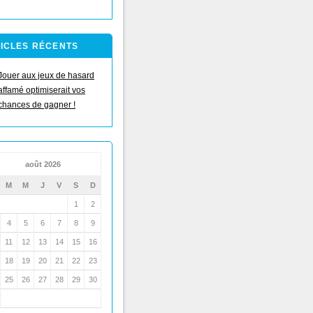
ICLES RÉCENTS
Jouer aux jeux de hasard
affamé optimiserait vos
chances de gagner !
août 2026
M
M
J
V
S
D
1
2
4
5
6
7
8
9
11
12
13
14
15
16
18
19
20
21
22
23
25
26
27
28
29
30