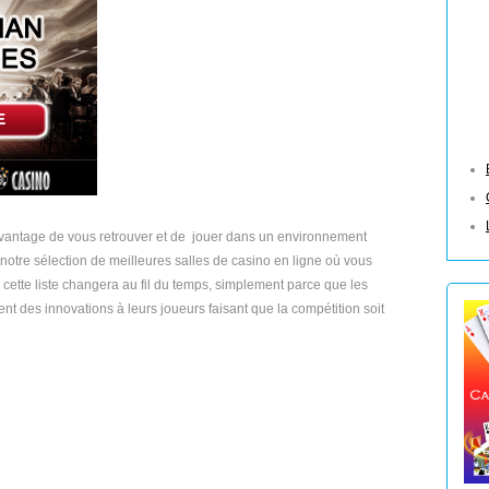
vantage de vous retrouver et de jouer dans un environnement
 notre sélection de meilleures salles de casino en ligne où vous
cette liste changera au fil du temps, simplement parce que les
 des innovations à leurs joueurs faisant que la compétition soit