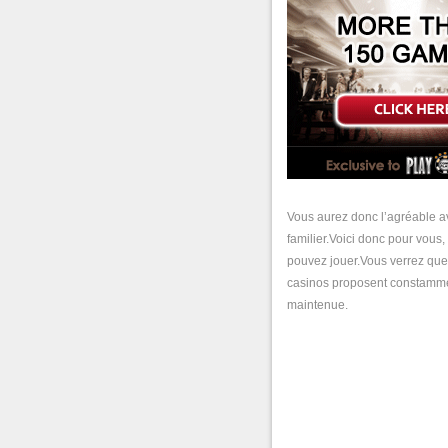
Vous aurez donc l’agréable a
familier.Voici donc pour vous,
pouvez jouer.Vous verrez que 
casinos proposent constamment
maintenue.