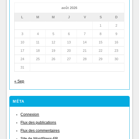
août 2026
L
M
M
J
V
S
D
1
2
3
4
5
6
7
8
9
10
11
12
13
14
15
16
17
18
19
20
21
22
23
24
25
26
27
28
29
30
31
« Sep
MÉTA
Connexion
Flux des publications
Flux des commentaires
Site de WordPress-FR