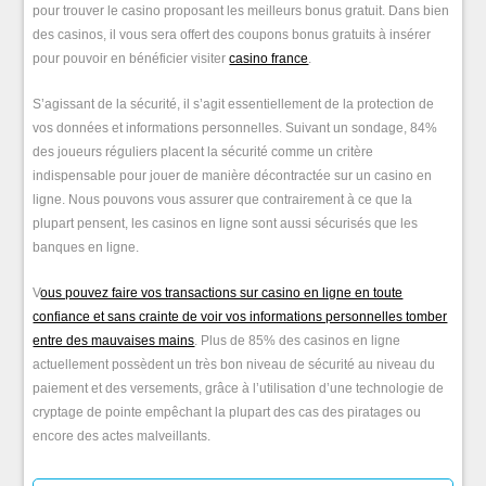
pour trouver le casino proposant les meilleurs bonus gratuit. Dans bien
des casinos, il vous sera offert des coupons bonus gratuits à insérer
pour pouvoir en bénéficier visiter
casino france
.
S’agissant de la sécurité, il s’agit essentiellement de la protection de
vos données et informations personnelles. Suivant un sondage, 84%
des joueurs réguliers placent la sécurité comme un critère
indispensable pour jouer de manière décontractée sur un casino en
ligne. Nous pouvons vous assurer que contrairement à ce que la
plupart pensent, les casinos en ligne sont aussi sécurisés que les
banques en ligne.
V
ous pouvez faire vos transactions sur casino en ligne en toute
confiance et sans crainte de voir vos informations personnelles tomber
entre des mauvaises mains
. Plus de 85% des casinos en ligne
actuellement possèdent un très bon niveau de sécurité au niveau du
paiement et des versements, grâce à l’utilisation d’une technologie de
cryptage de pointe empêchant la plupart des cas des piratages ou
encore des actes malveillants.