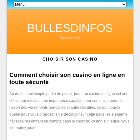
BULLESDINFOS
Bullesdinfos
CHOISIR SON CASINO
Comment choisir son casino en ligne en
toute sécurité
Au delà d’une simple partie de plaisir, jouer au casino en ligne est une
chose qui relève d’une importance capitale pour certains joueurs en
raison des versements bancaires et autres facilités, raison pour la
quelle nous vous proposons de découvrir sur cette page les éléments
nécessaires entrant en compte dans le choix du casino sur lequel vous
souhaitez jouer.