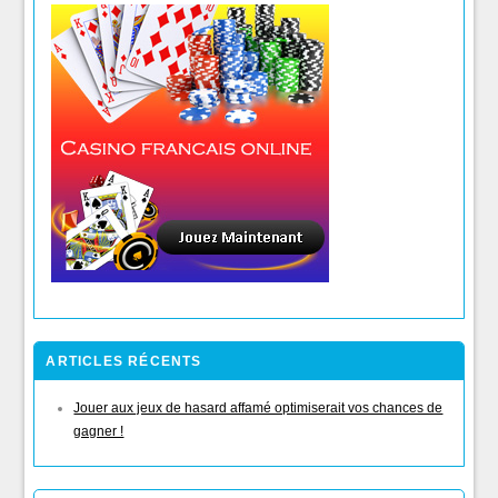
ARTICLES RÉCENTS
Jouer aux jeux de hasard affamé optimiserait vos chances de
gagner !