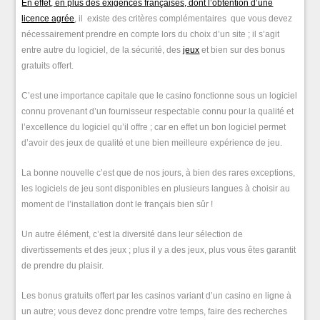
En effet, en plus des exigences françaises, dont l’obtention d’une
licence agrée
, il existe des critères complémentaires que vous devez
nécessairement prendre en compte lors du choix d’un site ; il s’agit
entre autre du logiciel, de la sécurité, des
jeux
et bien sur des bonus
gratuits offert.
C’est une importance capitale que le casino fonctionne sous un logiciel
connu provenant d’un fournisseur respectable connu pour la qualité et
l’excellence du logiciel qu’il offre ; car en effet un bon logiciel permet
d’avoir des jeux de qualité et une bien meilleure expérience de jeu.
La bonne nouvelle c’est que de nos jours, à bien des rares exceptions,
les logiciels de jeu sont disponibles en plusieurs langues à choisir au
moment de l’installation dont le français bien sûr !
Un autre élément, c’est la diversité dans leur sélection de
divertissements et des jeux ; plus il y a des jeux, plus vous êtes garantit
de prendre du plaisir.
Les bonus gratuits offert par les casinos variant d’un casino en ligne à
un autre; vous devez donc prendre votre temps, faire des recherches